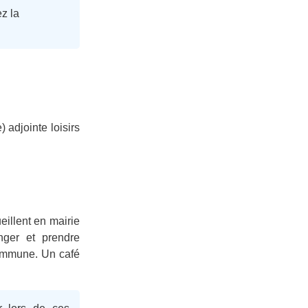
ez la
adjointe loisirs
ueillent en mairie
nger et prendre
commune. Un café