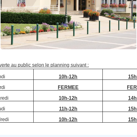
verte au public selon le planning suivant :
ndi
10h-12h
15h
rdi
FERMEE
FE
redi
10h-12h
14h
udi
11h-12h
15h
redi
10h-12h
15h