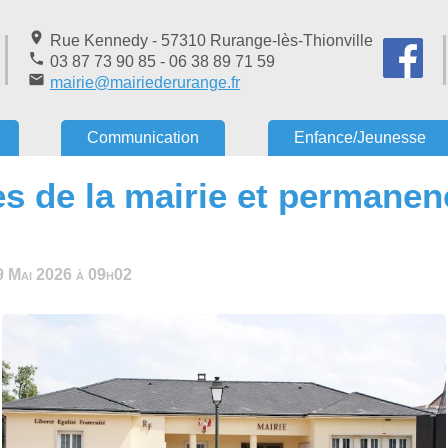
place
Rue Kennedy - 57310 Rurange-lès-Thionville
phone
03 87 73 90 85 - 06 38 89 71 59
email
mairie@mairiederurange.fr
Communication
Enfance/Jeunesse
es de la mairie et permanen
29 Mai 2026 à 09h02