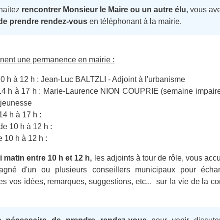
haitez
rencontrer Monsieur le Maire ou un autre élu
, vous av
 de prendre rendez-vous
en téléphonant à la mairie.
ennent une permanence en mairie :
10 h à 12 h : Jean-Luc BALTZLI - Adjoint à l'urbanisme
 14 h à 17 h : Marie-Laurence NION COUPRIE (semaine impaire) 
t jeunesse
14 h à 17 h :
de 10 h à 12 h :
e 10 h à 12 h :
matin entre 10 h et 12 h,
les adjoints à tour de rôle, vous acc
agné d'un ou plusieurs conseillers municipaux pour écha
s vos idées, remarques, suggestions, etc... sur la vie de la 