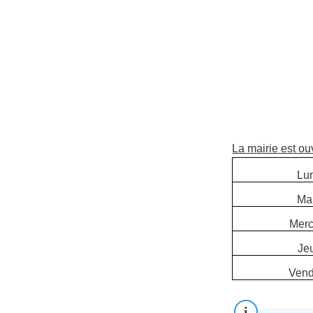
La mairie est ou
Lu
Ma
Merc
Je
Vend